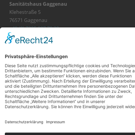
Sanitätshaus Gaggenau
Klehestraße 5
76571 Gaggenau
+49 (0) 7225 987 79 30
info@orthopaedie-wurst.de
© Copyright 2023 - Orthopädie Wurst
Kontakt
Impressum
Datenschutzerklärung
Diese Website ist mit viel ❤ von werbekueche.com
erstellt