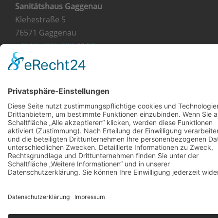
Sanitätshaus Gaggenau
Klehestraße 5
76571 Gaggenau
+49 (0) 7225 987 79 30
info@orthopaedie-wurst.de
© Copyright 2023 - Orthopädie Wurst
Kontakt
Impressum
Datenschutzerklärung
Diese Website ist mit viel ❤ von werbekueche.com
erstellt