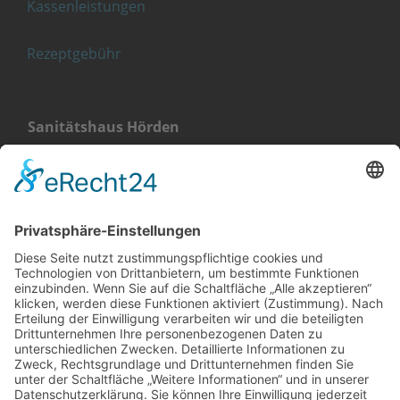
Kassenleistungen
Rezeptgebühr
Sanitätshaus Hörden
Landstraße 4
76571 Gaggenau-Hörden
+49 (0) 7224 656 40 11
Sanitätshaus Gaggenau
Klehestraße 5
76571 Gaggenau
+49 (0) 7225 987 79 30
info@orthopaedie-wurst.de