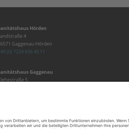
Sanitätshaus Hörden
Landstraße 4
76571 Gaggenau-Hörden
49 (0) 7224 656 40 11
Sanitätshaus Gaggenau
lehestraße 5
76571 Gaggenau
49 (0) 7225 987 79 30