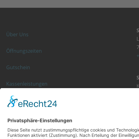
Über Uns
Öffnungszeiten
+
Gutschein
Kassenleistungen
K
Rezeptgebühr
+