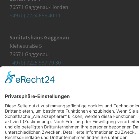
76571 Gaggenau-Hörden
+49 (0) 7224 656 40 11
Sanitätshaus Gaggenau
Klehestraße 5
76571 Gaggenau
+49 (0) 7225 987 79 30
info@orthopaedie-wurst.de
© Copyright 2023 - Orthopädie Wurst
Kontakt
Impressum
Datenschutzerklärung