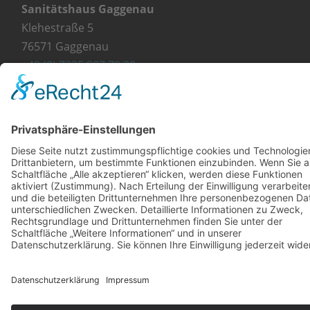
Sanitätshaus Gaggenau
Klehestraße 5
76571 Gaggenau
+49 (0) 7225 987 79 30
info@orthopaedie-wurst.de
© Copyright 2023 - Orthopädie Wurst
Kontakt
Impressum
Datenschutzerklärung
Diese Website ist mit viel ❤ von werbekueche.com
erstellt