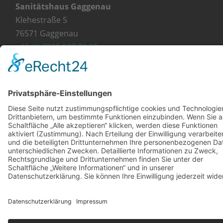
Sanitätshaus Gaggenau
Klehestraße 5
76571 Gaggenau
+49 (0) 7225 987 79 30
info@orthopaedie-wurst.de
© Copyright 2023 - Orthopädie Wurst
Kontakt
Impressum
Datenschutzerklärung
Diese Website ist mit viel ❤ von werbekueche.com
erstellt