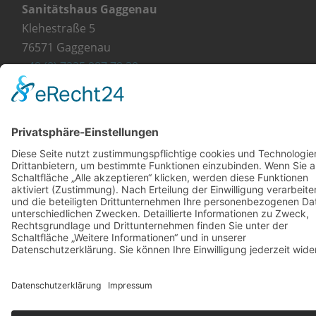
Sanitätshaus Gaggenau
Klehestraße 5
76571 Gaggenau
+49 (0) 7225 987 79 30
info@orthopaedie-wurst.de
© Copyright 2023 - Orthopädie Wurst
Kontakt
Impressum
Datenschutzerklärung
Diese Website ist mit viel ❤ von werbekueche.com
erstellt