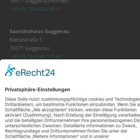
76571 Gaggenau-Hörden
+49 (0) 7224 656 40 11
Sanitätshaus Gaggenau
Klehestraße 5
76571 Gaggenau
+49 (0) 7225 987 79 30
info@orthopaedie-wurst.de
© Copyright 2023 - Orthopädie Wurst
Kontakt
Impressum
Datenschutzerklärung
Diese Website ist mit viel ❤ von werbekueche.com