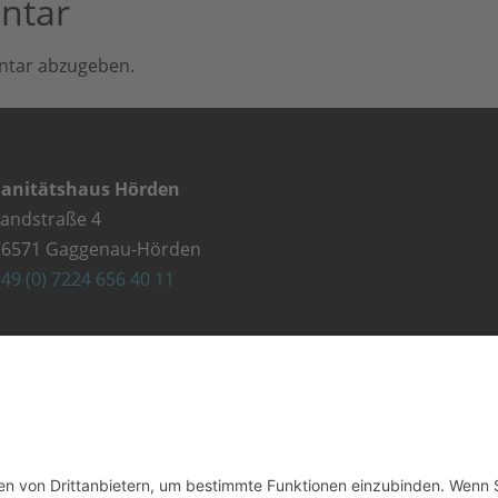
ntar
ntar abzugeben.
Sanitätshaus Hörden
Landstraße 4
76571 Gaggenau-Hörden
49 (0) 7224 656 40 11
Sanitätshaus Gaggenau
lehestraße 5
76571 Gaggenau
49 (0) 7225 987 79 30