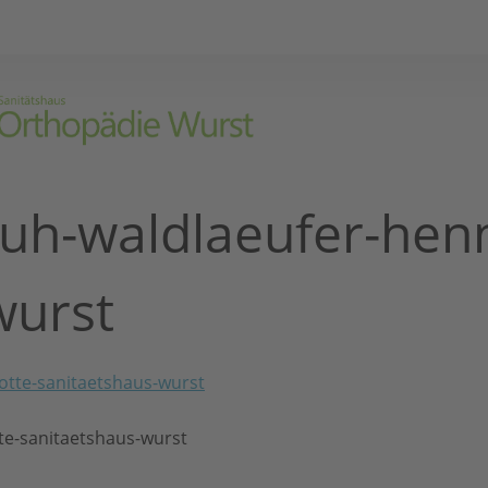
h-waldlaeufer-henni
wurst
te-sanitaetshaus-wurst