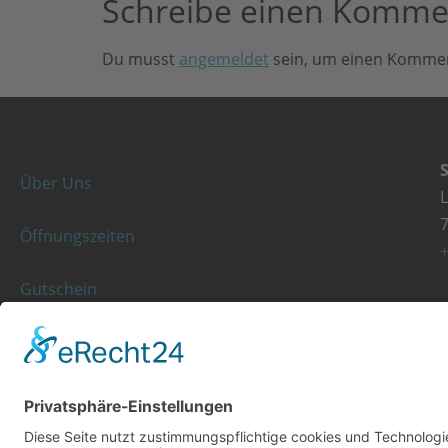
Schreibe einen Komme
Du musst
angemeldet
sein, um einen Komme
Über Uns
Öffnungszeiten
+
Gutschein
Kassenleistungen
K
Rezeptgebühr
+