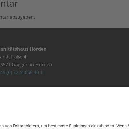
ntar
ntar abzugeben.
Sanitätshaus Hörden
Landstraße 4
76571 Gaggenau-Hörden
49 (0) 7224 656 40 11
Sanitätshaus Gaggenau
lehestraße 5
76571 Gaggenau
49 (0) 7225 987 79 30