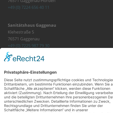
76571 Gaggenau-Hörden
+49 (0) 7224 656 40 11
Sanitätshaus Gaggenau
Klehestraße 5
76571 Gaggenau
+49 (0) 7225 987 79 30
info@orthopaedie-wurst.de
© Copyright 2023 - Orthopädie Wurst
Kontakt
Impressum
Datenschutzerklärung
Diese Website ist mit viel ❤ von werbekueche.com