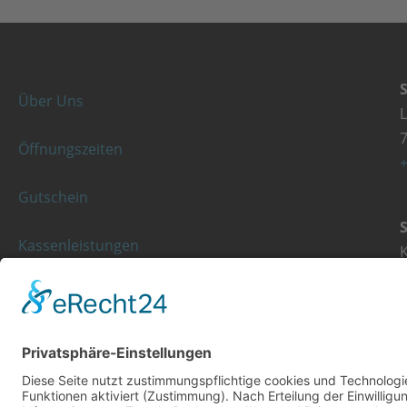
Über Uns
Öffnungszeiten
+
Gutschein
Kassenleistungen
K
Rezeptgebühr
+