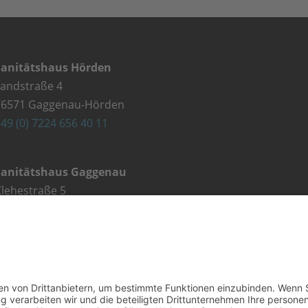
Sanitätshaus Hörden
Landstraße 4
76571 Gaggenau-Hörden
49 (0) 7224 656 40 11
Sanitätshaus Gaggenau
lehestraße 5
76571 Gaggenau
49 (0) 7225 987 79 30