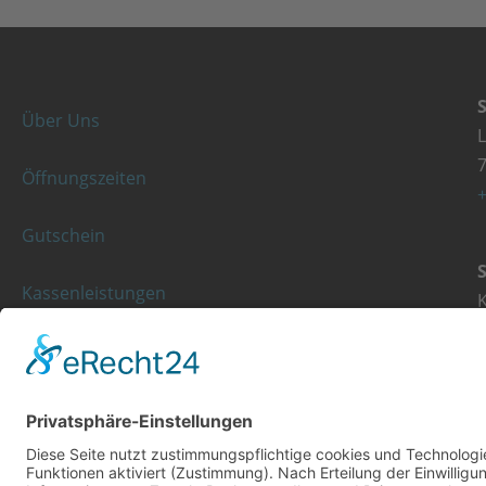
Über Uns
Öffnungszeiten
+
Gutschein
Kassenleistungen
K
Rezeptgebühr
+