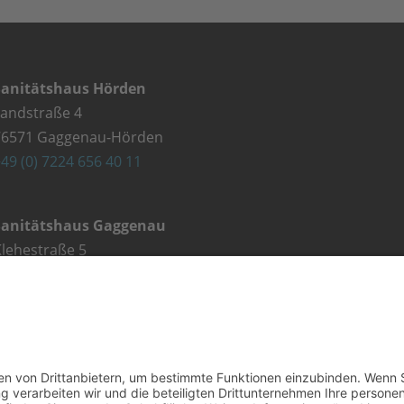
Sanitätshaus Hörden
Landstraße 4
76571 Gaggenau-Hörden
49 (0) 7224 656 40 11
Sanitätshaus Gaggenau
lehestraße 5
76571 Gaggenau
49 (0) 7225 987 79 30