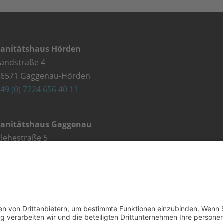
Sanitätshaus Hörden
Landstraße 4
76571 Gaggenau-Hörden
49 (0) 7224 656 40 11
Sanitätshaus Gaggenau
lehestraße 5
76571 Gaggenau
49 (0) 7225 987 79 30