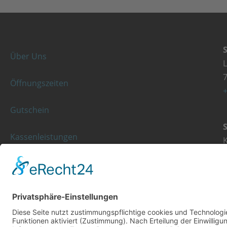
Über Uns
Öffnungszeiten
+
Gutschein
Kassenleistungen
K
Rezeptgebühr
+