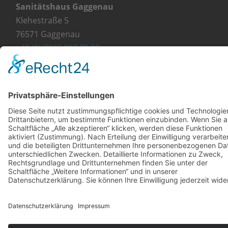
Sanitätshaus Gaggenau
Klehestraße 5
76571 Gaggenau
+49 (0) 7225 987 79 30
info@orthopaedie-wurst.de
© Copyright 2023 - Orthopädie Wurst
Kontakt
Impressum
Datenschutzerklärung
Diese Website ist mit viel ❤ von werbekueche.com
erstellt