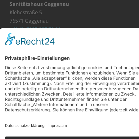
Sanitätshaus Gaggenau
Klehestraße 5
76571 Gaggenau
+49 (0) 7225 987 79 30
info@orthopaedie-wurst.de
© Copyright 2023 - Orthopädie Wurst
Kontakt
Impressum
Datenschutzerklärung
Diese Website ist mit viel ❤ von werbekueche.com
erstellt