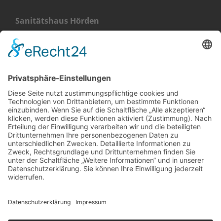
Sanitätshaus Hörden
Landstraße 4
76571 Gaggenau-Hörden
+49 (0) 7224 656 40 11
Sanitätshaus Gaggenau
Klehestraße 5
76571 Gaggenau
+49 (0) 7225 987 79 30
info@orthopaedie-wurst.de
© Copyright 2023 - Orthopädie Wurst