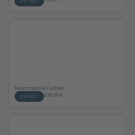
DETAILS
bescomedical Carbon
639,00
€
DETAILS