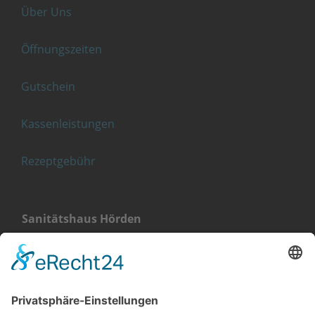
Über Uns
Öffnungszeiten
Gutschein
Kassenleistungen
Rezeptgebühr
Sanitätshaus Hörden
Landstraße 4
76571 Gaggenau-Hörden
+49 (0) 7224 656 40 11