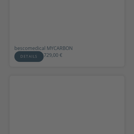
bescomedical MYCARBON
729,00
€
DETAILS