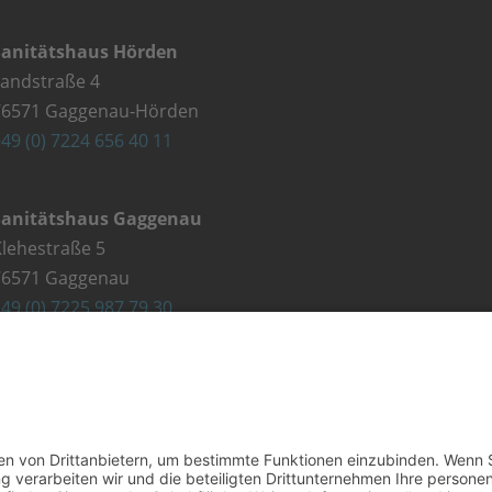
Sanitätshaus Hörden
Landstraße 4
76571 Gaggenau-Hörden
49 (0) 7224 656 40 11
Sanitätshaus Gaggenau
lehestraße 5
76571 Gaggenau
49 (0) 7225 987 79 30
Kontakt