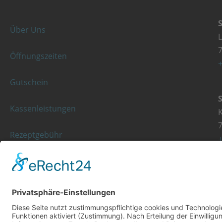
Über Uns
Öffnungszeiten
+
Gutschein
Kassenleistungen
K
Rezeptgebühr
+
© Copyright 2023 - Orthopädie Wurst
Diese Website ist mit viel ❤ von werbekueche.com erstellt