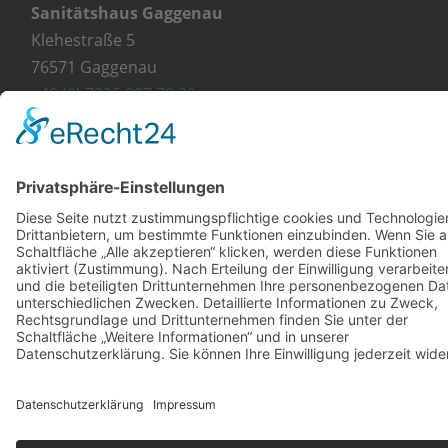
Sanitätshaus Gaggenau
Klehestraße 5
76571 Gaggenau
+49 (0) 7225 987 79 30
info@orthopaedie-wurst.de
© Copyright 2023 - Orthopädie Wurst
Kontakt
Impressum
Datenschutzerklärung
Diese Website ist mit viel ❤ von werbekueche.com
erstellt