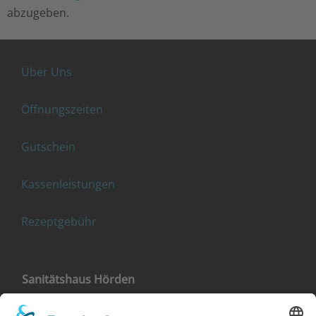
abzugeben.
Über Uns
Öffnungszeiten
Gutschein
Kassenleistungen
Rezeptgebühr
Sanitätshaus Hörden
Landstraße 4