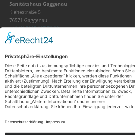
Sanitätshaus Gaggenau
Klehestraße 5
76571 Gaggenau
+49 (0) 7225 987 79 30
info@orthopaedie-wurst.de
© Copyright 2023 - Orthopädie Wurst
Kontakt
Impressum
Datenschutzerklärung
Diese Website ist mit viel ❤ von werbekueche.com
erstellt