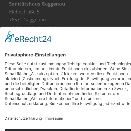
Sanitätshaus Gaggenau
Klehestraße 5
76571 Gaggenau
+49 (0) 7225 987 79 30
info@orthopaedie-wurst.de
© Copyright 2023 - Orthopädie Wurst
Kontakt
Impressum
Datenschutzerklärung
Diese Website ist mit viel ❤ von werbekueche.com
erstellt