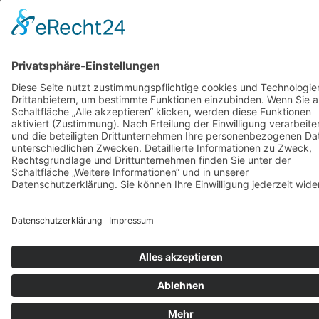
+49 (0) 7225 987 79 30
info@orthopaedie-wurst.de
© Copyright 2023 - Orthopädie Wurst
Kontakt
Impressum
Datenschutzerklärung
Diese Website ist mit viel ❤ von werbekueche.com
erstellt