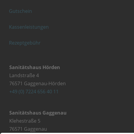
Gutschein
Kassenleistungen
Rezeptgebühr
Sanitätshaus Hörden
Landstraße 4
76571 Gaggenau-Hörden
+49 (0) 7224 656 40 11
Sanitätshaus Gaggenau
Klehestraße 5
76571 Gaggenau