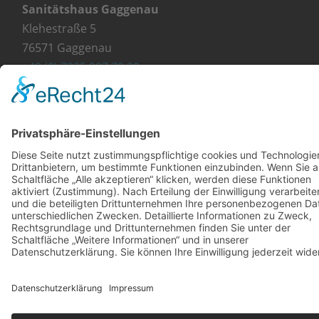
Sanitätshaus Gaggenau
Klehestraße 5
76571 Gaggenau
+49 (0) 7225 987 79 30
info@orthopaedie-wurst.de
© Copyright 2023 - Orthopädie Wurst
Kontakt
Impressum
Datenschutzerklärung
Diese Website ist mit viel ❤ von werbekueche.com
erstellt