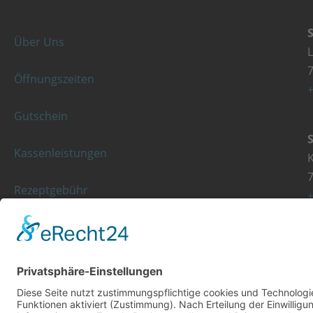
Über Uns
Öffnungszeiten
+
Gutschein
Kassenleistungen
K
Rezeptgebühr
+
© Copyright 2023 - Orthopädie Wurst
Diese Website ist mit viel ❤ von werbekueche.com erstellt