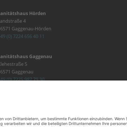
Sanitätshaus Hörden
Landstraße 4
76571 Gaggenau-Hörden
49 (0) 7224 656 40 11
Sanitätshaus Gaggenau
lehestraße 5
76571 Gaggenau
49 (0) 7225 987 79 30
Kontakt