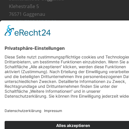
Klehestraße 5
76571 Gaggenau
+49 (0) 7225 987 79 30
info@orthopaedie-wurst.de
© Copyright 2023 - Orthopädie Wurst
Kontakt
Impressum
Datenschutzerklärung
Diese Website ist mit viel ❤ von werbekueche.com
erstellt