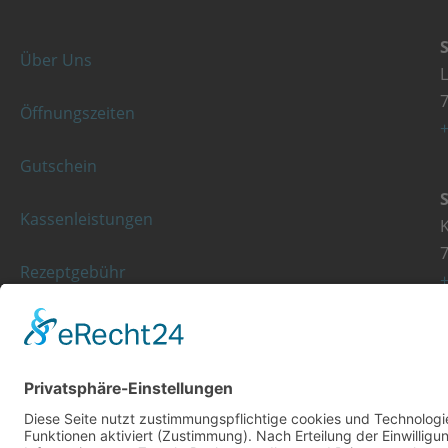
Über Uns
Öffnungszeiten
+
Gutschein
Kassenleistungen
K
Rezeptgebühr
+
© Copyright 2023 - Orthopädie Wurst
Diese Website ist mit viel ❤ von werbekueche.com erstellt