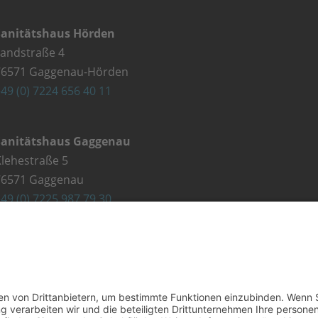
Sanitätshaus Hörden
Landstraße 4
76571 Gaggenau-Hörden
49 (0) 7224 656 40 11
Sanitätshaus Gaggenau
lehestraße 5
76571 Gaggenau
49 (0) 7225 987 79 30
Kontakt