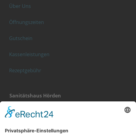
Über Uns
Öffnungszeiten
Gutschein
Kassenleistungen
Rezeptgebühr
Sanitätshaus Hörden
Landstraße 4
76571 Gaggenau-Hörden
+49 (0) 7224 656 40 11