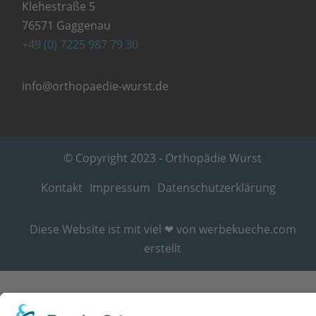
Klehestraße 5
76571 Gaggenau
+49 (0) 7225 987 79 30
info@orthopaedie-wurst.de
© Copyright 2023 - Orthopädie Wurst
Kontakt
Impressum
Datenschutzerklärung
Diese Website ist mit viel ❤ von werbekueche.com
erstellt