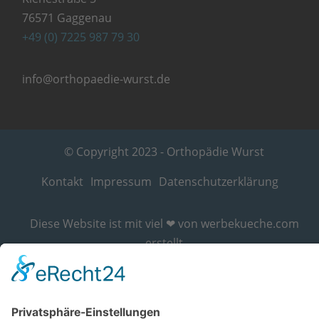
76571 Gaggenau
+49 (0) 7225 987 79 30
info@orthopaedie-wurst.de
© Copyright 2023 - Orthopädie Wurst
Kontakt
Impressum
Datenschutzerklärung
Diese Website ist mit viel ❤ von werbekueche.com
erstellt