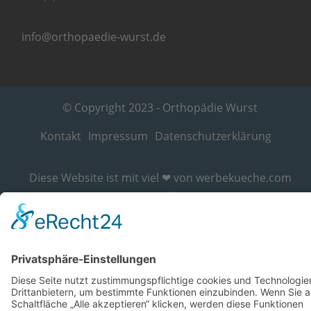
info@orthopaedie-wurst.de
© Copyright 2023 - Orthopädie Wurst
Kontakt
Impressum
Datenschutzerklärung
Diese Website ist mit viel ❤ von werbekueche.com
erstellt