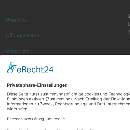
Über Uns
Öffnungszeiten
+
Gutschein
Kassenleistungen
K
Rezeptgebühr
+
© Copyright 2023 - Orthopädie Wurst