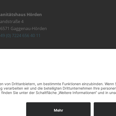
Sanitätshaus Hörden
Landstraße 4
76571 Gaggenau-Hörden
49 (0) 7224 656 40 11
Sanitätshaus Gaggenau
lehestraße 5
76571 Gaggenau
49 (0) 7225 987 79 30
Kontakt