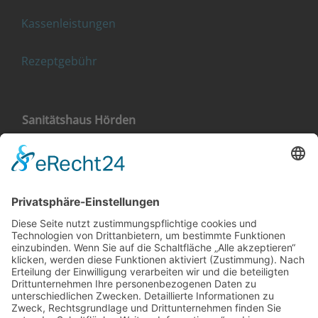
Kassenleistungen
Rezeptgebühr
Sanitätshaus Hörden
Landstraße 4
76571 Gaggenau-Hörden
+49 (0) 7224 656 40 11
Sanitätshaus Gaggenau
Klehestraße 5
76571 Gaggenau
+49 (0) 7225 987 79 30