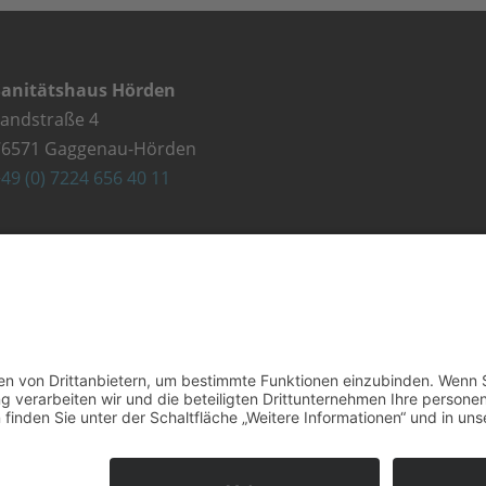
Sanitätshaus Hörden
Landstraße 4
76571 Gaggenau-Hörden
49 (0) 7224 656 40 11
Sanitätshaus Gaggenau
lehestraße 5
76571 Gaggenau
49 (0) 7225 987 79 30
Kontakt