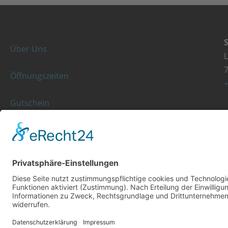
Über Uns
Öffnungszeiten
+
Gutschein
Kassenleistungen
K
Rezeptgebühr
+
© Copyright 2023 - Orthopädie Wurst