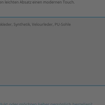
ren leichten Absatz einen modernen Touch.
kleder, Synthetik, Velourleder, PU-Sohle
dukt oder möchten lieber persönlich bestellen?