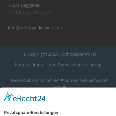
76571 Gaggenau
+49 (0) 7225 987 79 30
info@orthopaedie-wurst.de
© Copyright 2023 - Orthopädie Wurst
Kontakt
Impressum
Datenschutzerklärung
Diese Website ist mit viel ❤ von werbekueche.com
erstellt