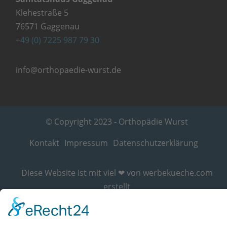
Klehestraße 5
76571 Gaggenau
+49 (0) 7225 987 79 30
info@orthopaedie-wurst.de
© Copyright 2023 - Orthopädie Wurst
Kontakt
Impressum
Datenschutzerklärung
Diese Website ist mit viel ❤ von werbekueche.com
erstellt