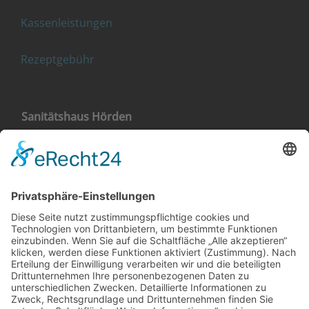
Kassenleistungen
Rezeptgebühr
Sanitätshaus Hörden
Landstraße 4
76571 Gaggenau-Hörden
+49 (0) 7224 656 40 11
Sanitätshaus Gaggenau
Klehestraße 5
76571 Gaggenau
+49 (0) 7225 987 79 30