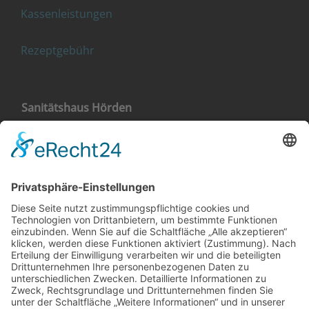
Kassenleistungen
Rezeptgebühr
Sanitätshaus Hörden
Landstraße 4
76571 Gaggenau-Hörden
+49 (0) 7224 656 40 11
Sanitätshaus Gaggenau
Klehestraße 5
76571 Gaggenau
+49 (0) 7225 987 79 30