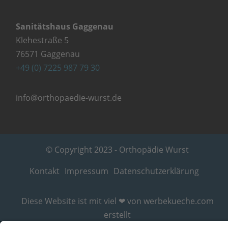
Sanitätshaus Gaggenau
Klehestraße 5
76571 Gaggenau
+49 (0) 7225 987 79 30
info@orthopaedie-wurst.de
© Copyright 2023 - Orthopädie Wurst
Kontakt
Impressum
Datenschutzerklärung
Diese Website ist mit viel ❤ von werbekueche.com
erstellt