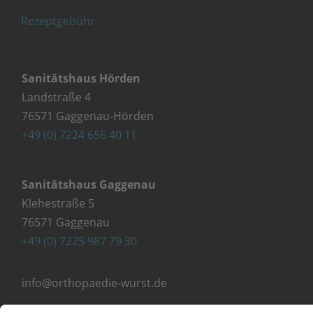
Rezeptgebühr
Sanitätshaus Hörden
Landstraße 4
76571 Gaggenau-Hörden
+49 (0) 7224 656 40 11
Sanitätshaus Gaggenau
Klehestraße 5
76571 Gaggenau
+49 (0) 7225 987 79 30
info@orthopaedie-wurst.de