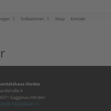
ungen
Indikationen
Shop
Kontakt
r
Sanitätshaus Hörden
Landstraße 4
76571 Gaggenau-Hörden
49 (0) 7224 656 40 11