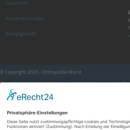
Gutschein
Kassenleistungen
K
Rezeptgebühr
+
© Copyright 2023 - Orthopädie Wurst
Diese Website ist mit viel ❤ von werbekueche.com erstellt