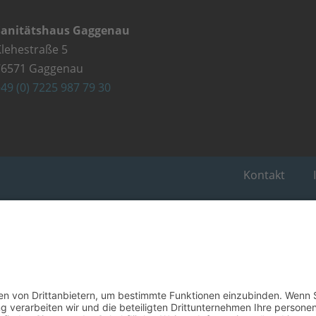
Sanitätshaus Gaggenau
lehestraße 5
76571 Gaggenau
49 (0) 7225 987 79 30
Kontakt