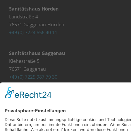
Sanitätshaus Hörden
Landstraße 4
76571 Gaggenau-Hörden
+49 (0) 7224 656 40 11
Sanitätshaus Gaggenau
Klehestraße 5
76571 Gaggenau
+49 (0) 7225 987 79 30
info@orthopaedie-wurst.de
© Copyright 2023 - Orthopädie Wurst