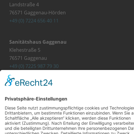
Landstraße 4
76571 Gaggenau-Hörden
+49 (0) 7224 656 40 11
Sanitätshaus Gaggenau
Klehestraße 5
76571 Gaggenau
+49 (0) 7225 987 79 30
info@orthopaedie-wurst.de
© Copyright 2023 - Orthopädie Wurst
Kontakt
Impressum
Datenschutzerklärung