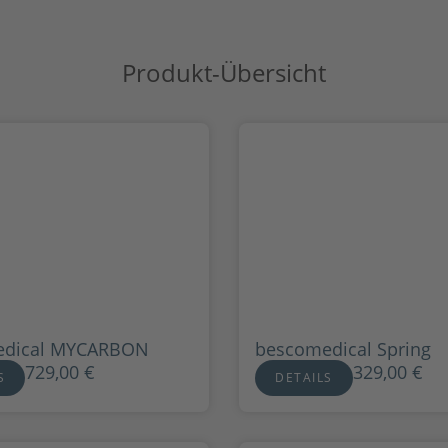
Produkt-Übersicht
edical MYCARBON
bescomedical Spring
729,00
€
329,00
€
S
DETAILS