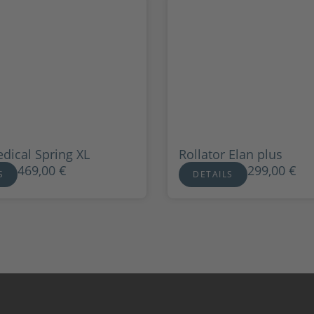
dical Spring XL
Rollator Elan plus
469,00
€
299,00
€
S
DETAILS