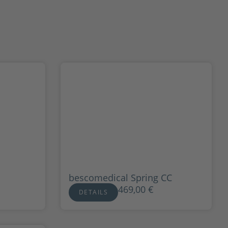
bescomedical Spring CC
469,00
€
DETAILS