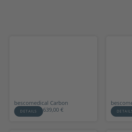
bescomedical Carbon
bescom
639,00
€
DETAILS
DETAIL