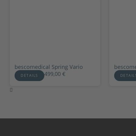
bescomedical Spring Vario
bescome
499,00
€
DETAILS
DETAIL